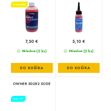
joghurt / Strawberry
& Barack-Squid-
Dopredaj
Yogurt
Broskyňa
7,50 €
5,10 €
(2 ks)
(2 ks)
Skladom
Skladom
DO KOŠÍKA
DO KOŠÍKA
OWNER 50282 SODE
Náš TIP