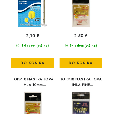
osteň)-10mm
tŕň,nástrahový osteň) -
7MM
2,10 €
2,50 €
(>5 ks)
(>5 ks)
Skladom
Skladom
DO KOŠÍKA
DO KOŠÍKA
TOPMIX NÁSTRAHOVÁ
TOPMIX NÁSTRAHOVÁ
IHLA 10mm
IHLA FINE
wafter(Wafters
7mm(nástrahový
Nástrahový
trň,nástrahovy osteň) -
tŕň,nástrahový osteň) -
7MM
10MM