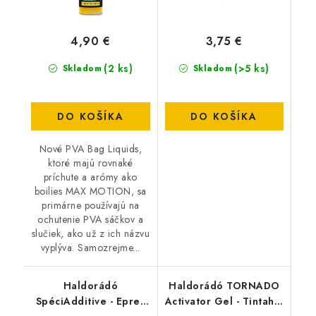
4,90 €
3,75 €
(2 ks)
(>5 ks)
Skladom
Skladom
DO KOŠÍKA
DO KOŠÍKA
Nové PVA Bag Liquids,
ktoré majú rovnaké
príchute a arómy ako
boilies MAX MOTION, sa
primárne používajú na
ochutenie PVA sáčkov a
slučiek, ako už z ich názvu
vyplýva. Samozrejme...
Haldorádó
Haldorádó TORNADO
SpéciAdditive - Epres
Activator Gel - Tintahal