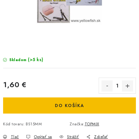
BIŽUTERIA-DOPLNKY
TAŠKY A PÚZDRA
PRETEKÁRSKE SEDAČKY
NA STUDENÚ VODU
(>5 ks)
Skladom
DARČEKOVÝ POUKAZ
OBCHODNÉ PODMIENKY
1,60 €
Jednotková cena:
MOJA OBJEDNÁVKA
DO KOŠÍKA
VRATKY - ODSTÚPENIE OD ZMLUVY - REKLAMACIU
Kód tovaru:
BS15MM
Značka:
TOPMIX
KONTAKTY
Tlač
Opýtať sa
Strážiť
Zdieľať