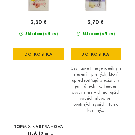
2,30 €
2,70 €
(>5 ks)
(>5 ks)
Skladom
Skladom
DO KOŠÍKA
DO KOŠÍKA
Csalitüske Fine je ideálnym
riešením pre tých, ktorí
uprednostňujú precíznu a
jemnú techniku feeder
lovu, najmä v chladnejších
vodách alebo pri
opatrných rybách. Tento
kvalitný...
TOPMIX NÁSTRAHOVÁ
IHLA 10mm