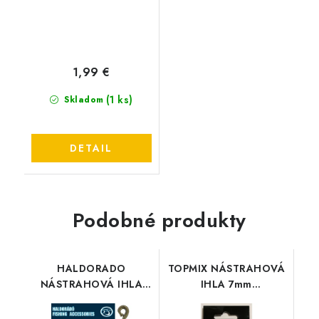
1,99 €
(1 ks)
Skladom
DETAIL
Podobné produkty
HALDORADO
TOPMIX NÁSTRAHOVÁ
NÁSTRAHOVÁ IHLA
IHLA 7mm
10mm (Nástrahový
wafter(Wafters
tŕň,nástrahový
Nástrahový