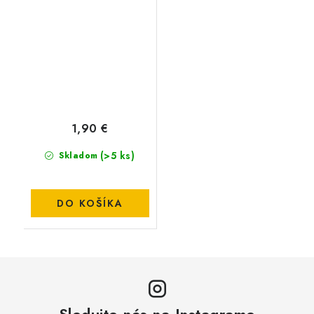
(Nástrahový
tŕň,nástrahový
osteň)-10mm
1,90 €
(>5 ks)
Skladom
DO KOŠÍKA