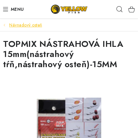
Prejsť
Hľad
na
obsah
Návnadový osteň
NOVINKY 2026
TOPMIX NÁSTRAHOVÁ IHLA
LETNÉ ZĽAVY
15mm(nástrahový
HALDORADO
tŕň,nástrahový osteň)-15MM
PRÚTY
NAVIJAKY
ARÓMY
KRMIVÁ,NÁSTRAHY