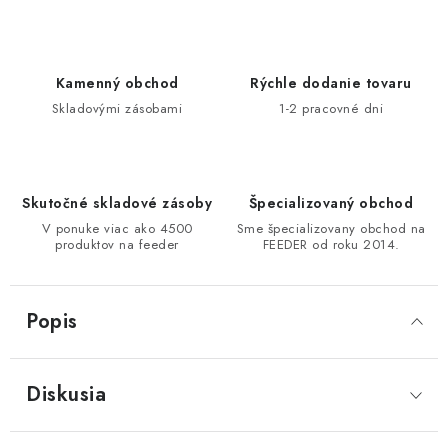
DOPRAVA
VŠEOBECNÉ NARIADENIE O BEZPEČNOSTI
Kamenný obchod
Rýchle dodanie tovaru
PRODUKTOV (GPSR)
Skladovými zásobami
1-2 pracovné dni
ZNAČKY
Doprava
Navštívte našu predajňu v MARCELOVEJ »
Skutočné skladové zásoby
Špecializovaný obchod
V ponuke viac ako 4500
Sme špecializovany obchod na
produktov na feeder
FEEDER od roku 2014.
Popis
Diskusia