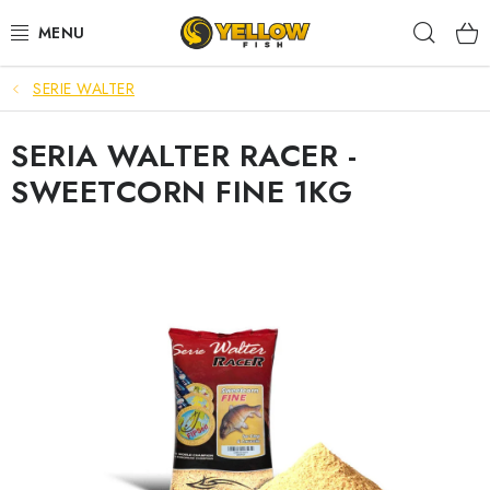
Prejsť
Hľad
na
obsah
SERIE WALTER
NOVINKY 2026
SERIA WALTER RACER -
LETNÉ ZĽAVY
SWEETCORN FINE 1KG
HALDORADO
PRÚTY
NAVIJAKY
ARÓMY
KRMIVÁ,NÁSTRAHY