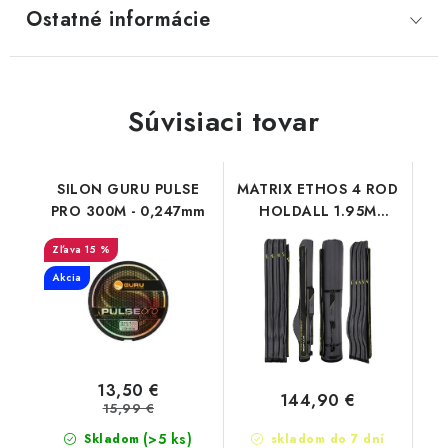
Ostatné informácie
Súvisiaci tovar
SILON GURU PULSE
MATRIX ETHOS 4 ROD
PRO 300M - 0,247mm
HOLDALL 1.95M
(GLU144)
15 %
Akcia
13,50 €
144,90 €
15,99 €
(>5 ks)
Skladom
skladom do 7 dní