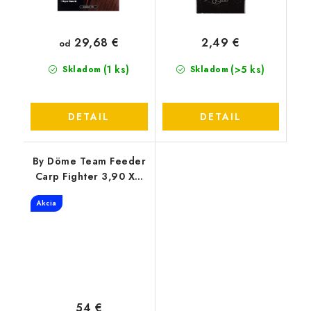
29,68 €
2,49 €
od
(1 ks)
(>5 ks)
Skladom
Skladom
DETAIL
DETAIL
By Döme Team Feeder
Carp Fighter 3,90 XH
50-150G
Akcia
54 €