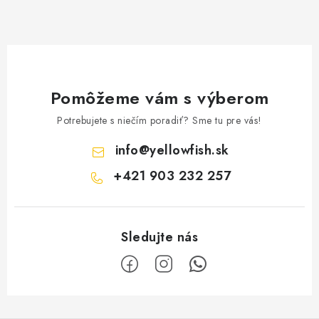
Pomôžeme vám s výberom
Potrebujete s niečím poradiť? Sme tu pre vás!
info
@
yellowfish.sk
+421 903 232 257
Z