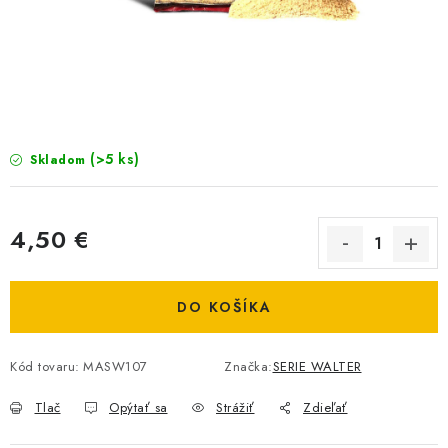
BIŽUTERIA-DOPLNKY
TAŠKY A PÚZDRA
PRETEKÁRSKE SEDAČKY
NA STUDENÚ VODU
(>5 ks)
Skladom
DARČEKOVÝ POUKAZ
4,50 €
OBCHODNÉ PODMIENKY
Jednotková cena:
DO KOŠÍKA
MOJA OBJEDNÁVKA
VRATKY - ODSTÚPENIE OD ZMLUVY - REKLAMACIU
Kód tovaru:
MASW107
Značka:
SERIE WALTER
Tlač
Opýtať sa
Strážiť
Zdieľať
KONTAKTY