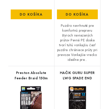
DO KOŠÍKA
DO KOŠÍKA
Puzdro navrhnuté pre
komfortnú prepravu
štyroch naviazaných
prútov Pevná PE doska
tvorí tuhú vonkajšiu časť
puzdra chrániace prúty pri
prevoze Vonkajšie vrecko
ideálne pre...
Preston Absolute
HAČIK GURU SUPER
Feeder Braid 150m
LWG SPADE END