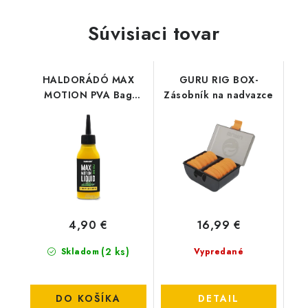
Súvisiaci tovar
HALDORÁDÓ MAX
GURU RIG BOX-
MOTION PVA Bag
Zásobník na nadvazce
Liquid - Champion
Corn
4,90 €
16,99 €
(2 ks)
Skladom
Vypredané
DO KOŠÍKA
DETAIL