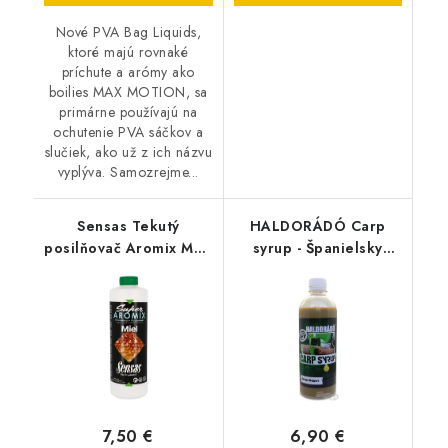
Nové PVA Bag Liquids,
ktoré majú rovnaké
príchute a arómy ako
boilies MAX MOTION, sa
primárne používajú na
ochutenie PVA sáčkov a
slučiek, ako už z ich názvu
vyplýva. Samozrejme...
Sensas Tekutý
HALDORÁDÓ Carp
posilňovač Aromix MED
syrup - Španielsky
500ml
lieskový orech 500ml
7,50 €
6,90 €