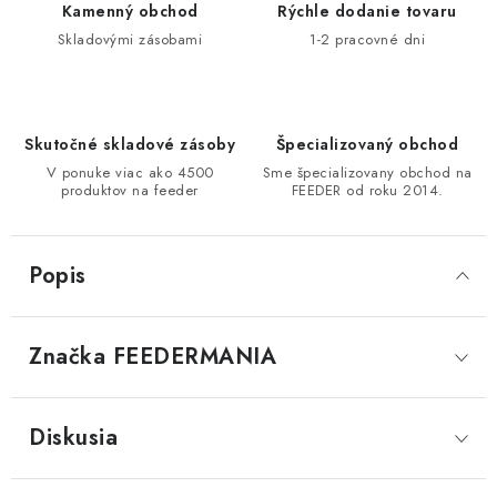
Kamenný obchod
Rýchle dodanie tovaru
DOPRAVA
Skladovými zásobami
1-2 pracovné dni
VŠEOBECNÉ NARIADENIE O BEZPEČNOSTI
PRODUKTOV (GPSR)
Skutočné skladové zásoby
Špecializovaný obchod
ZNAČKY
V ponuke viac ako 4500
Sme špecializovany obchod na
produktov na feeder
FEEDER od roku 2014.
Doprava
Navštívte našu predajňu v MARCELOVEJ »
Popis
Značka
 FEEDERMANIA
Diskusia