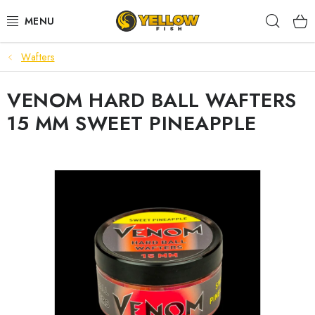
Prejsť
Hľad
na
obsah
Wafters
NOVINKY 2026
VENOM HARD BALL WAFTERS
LETNÉ ZĽAVY
15 MM SWEET PINEAPPLE
HALDORADO
PRÚTY
NAVIJAKY
ARÓMY
KRMIVÁ,NÁSTRAHY