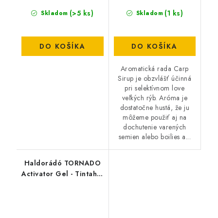
(>5 ks)
(1 ks)
Skladom
Skladom
DO KOŠÍKA
DO KOŠÍKA
Aromatická rada Carp
Sirup je obzvlášť účinná
pri selektívnom love
veľkých rýb. Aróma je
dostatočne hustá, že ju
môžeme použiť aj na
dochutenie varených
semien alebo boilies a...
Haldorádó TORNADO
Activator Gel - Tintahal
& Barack-Squid-
Broskyňa