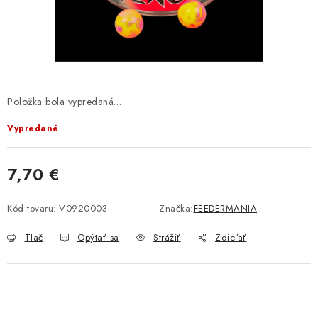
BIŽUTERIA-DOPLNKY
TAŠKY A PÚZDRA
PRETEKÁRSKE SEDAČKY
Položka bola vypredaná…
NA STUDENÚ VODU
Vypredané
DARČEKOVÝ POUKAZ
7,70 €
OBCHODNÉ PODMIENKY
Jednotková cena:
Kód tovaru:
V0920003
Značka:
FEEDERMANIA
MOJA OBJEDNÁVKA
Tlač
Opýtať sa
Strážiť
Zdieľať
VRATKY - ODSTÚPENIE OD ZMLUVY - REKLAMACIU
KONTAKTY